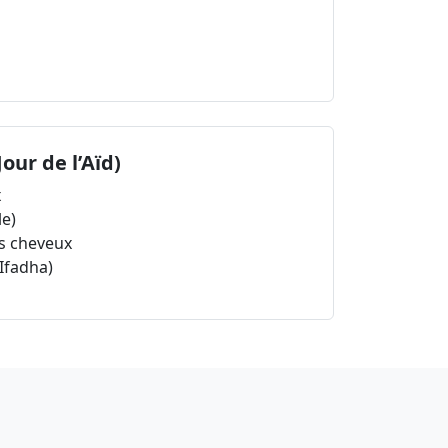
Jour de l’Aïd)
x
le)
s cheveux
-Ifadha)