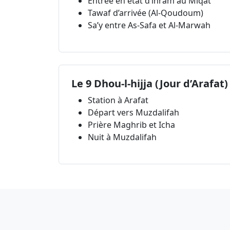
Entrée en état d’ihram au Miqat
Tawaf d’arrivée (Al-Qoudoum)
Sa’y entre As-Safa et Al-Marwah
Le 9 Dhou-l-hijja (Jour d’Arafat)
Station à Arafat
Départ vers Muzdalifah
Prière Maghrib et Icha
Nuit à Muzdalifah