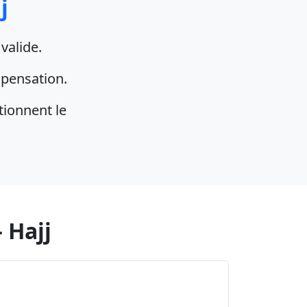
j
 valide.
pensation.
tionnent le
 Hajj