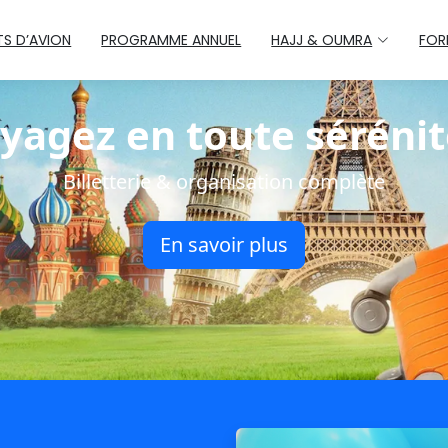
ETS D’AVION
PROGRAMME ANNUEL
HAJJ & OUMRA
FOR
yagez en toute sérénit
Billetterie & organisation complète
En savoir plus