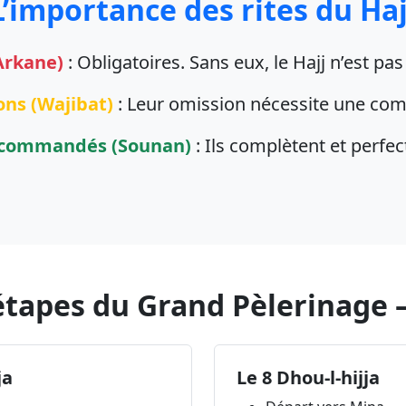
L’importance des rites du Haj
(Arkane)
:
Obligatoires. Sans eux, le Hajj n’est pas
ions (Wajibat)
:
Leur omission nécessite une com
recommandés (Sounan)
:
Ils complètent et perfec
étapes du Grand Pèlerinage –
ja
Le 8 Dhou-l-hijja